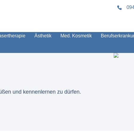
094
asertherapie
Ästhetik
Med. Kosmetik
Berufserkrank
rüßen und kennenlernen zu dürfen.