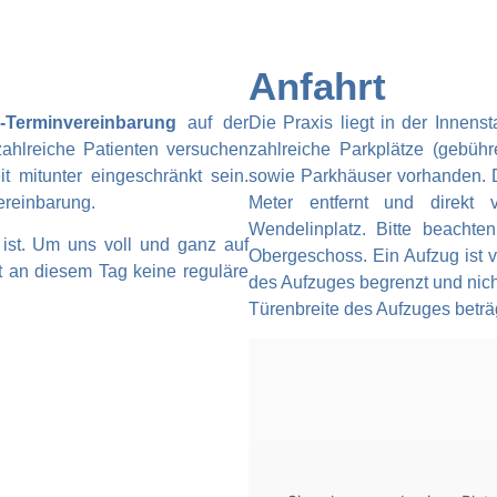
Anfahrt
e-Terminvereinbarung
auf der
Die Praxis liegt in der Innen
zahlreiche Patienten versuchen
zahlreiche Parkplätze (gebühre
t mitunter eingeschränkt sein.
sowie Parkhäuser vorhanden. D
ereinbarung.
Meter entfernt und direkt v
Wendelinplatz. Bitte beachte
ist. Um uns voll und ganz auf
Obergeschoss. Ein Aufzug ist 
t an diesem Tag keine reguläre
des Aufzuges begrenzt und nich
Türenbreite des Aufzuges beträg