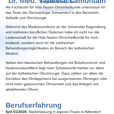
Dr. med. Vanessa Lamontain
Angestellte Ärztin
Als Fachärztin für Hals-Nasen-Ohrenheilkunde unterstütze ich
das Team der Dermatologie Schwandorf in den Bereichen
Ästhetik und Ohrchirurgie.
Während des Medizinstudiums an der Universität Regensburg
und mehreren beruflichen Stationen habe ich nicht nur die
Leidenschaft für die Hals-Nasen-Ohrenheilkunde für mich
entdeckt, sondern auch für die zahlreichen
Behandlungsmöglichkeiten im Bereich der ästhetischen
Medizin.
Neben den klassischen Behandlungen mit Botulinumtoxin und
Hyaluronsäurefillern liegt mein Schwerpunkt hierbei vor allem
auf der ästhetischen Ohrchirurgie. Dazu zählen vor allem die
Korrektur des Ohrläppchens bei ausgerissenen Ohrringen oder
nicht mehr gewünschten Ohrtunneln und das Anlegen von
abstehenden Ohren.
Berufserfahrung
Seit 01/2026:
Niederlassung in eigener Praxis in Nittendorf