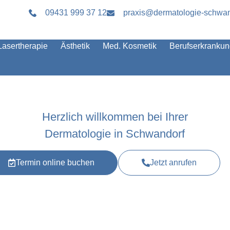
09431 999 37 12
praxis@dermatologie-schwan
Lasertherapie
Ästhetik
Med. Kosmetik
Berufserkranku
Herzlich willkommen bei Ihrer
Dermatologie in Schwandorf
Termin online buchen
Jetzt anrufen